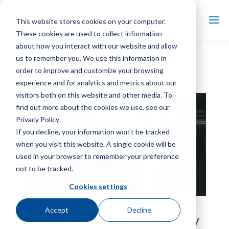
This website stores cookies on your computer.
These cookies are used to collect information
about how you interact with our website and allow
us to remember you. We use this information in
Entendiendo Plume Point
order to improve and customize your browsing
experience and for analytics and metrics about our
visitors both on this website and other media. To
find out more about the cookies we use, see our
Privacy Policy
If you decline, your information won’t be tracked
when you visit this website. A single cookie will be
used in your browser to remember your preference
not to be tracked.
Cookies settings
Reducción del penacho de la
Accept
Decline
torre de enfriamiento Marley