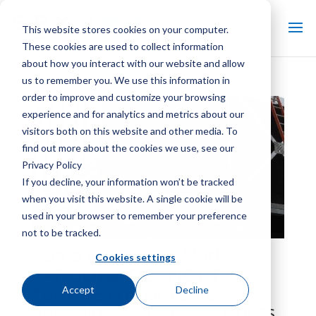
This website stores cookies on your computer.
These cookies are used to collect information
about how you interact with our website and allow
us to remember you. We use this information in
order to improve and customize your browsing
experience and for analytics and metrics about our
visitors both on this website and other media. To
find out more about the cookies we use, see our
Privacy Policy
If you decline, your information won’t be tracked
when you visit this website. A single cookie will be
used in your browser to remember your preference
not to be tracked.
®
Cómo instalar un Marley
Cookies settings
®
CAROLINA DEL NORTE
Torre de enfriamiento,
Accept
Decline
Episodio 5: Consejos y trucos