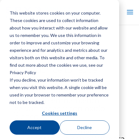
This website stores cookies on your computer.
These cookies are used to collect information
about how you interact with our website and allow
us to remember you. We use this information in
Operación de torres de
order to improve and customize your browsing
enfriamiento en climas
experience and for analytics and metrics about our
gélidos
visitors both on this website and other media. To
find out more about the cookies we use, see our
Aplicación de torres de
Privacy Policy
enfriamiento para
If you decline, your information won’t be tracked
enfriamiento gratuito
when you visit this website. A single cookie will be
used in your browser to remember your preference
Torres de enfriamiento
not to be tracked.
galvanizadas y con óxido
Cookies settings
blanco
Accept
Decline
Selección de materiales
resistentes a la corrosión para