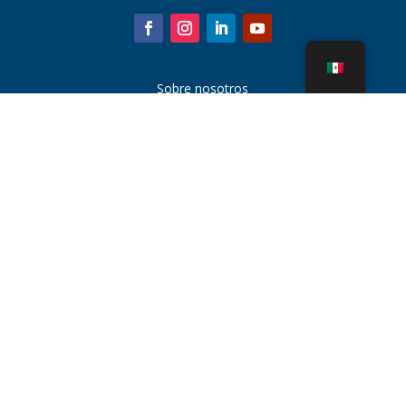
Sobre nosotros
Piezas de la torre de enfriamiento
Noticias
Sostenibilidad
Calculadora de agua
CoolSpec®
Prueba de rendimiento
¿Qué es una torre de enfriamiento?
Tecnologías SPX
Búsqueda de representantes
Contacto
Carreras
Condiciones de uso