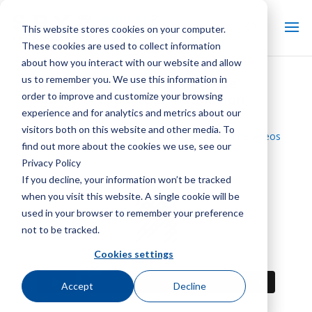
This website stores cookies on your computer.
These cookies are used to collect information
about how you interact with our website and allow
us to remember you. We use this information in
Control de nivel de agua de
order to improve and customize your browsing
Marley LLC, parte 2: instalación
experience and for analytics and metrics about our
visitors both on this website and other media. To
Volver a la biblioteca de vídeos
find out more about the cookies we use, see our
Privacy Policy
If you decline, your information won’t be tracked
when you visit this website. A single cookie will be
used in your browser to remember your preference
not to be tracked.
Cookies settings
Accept
Decline