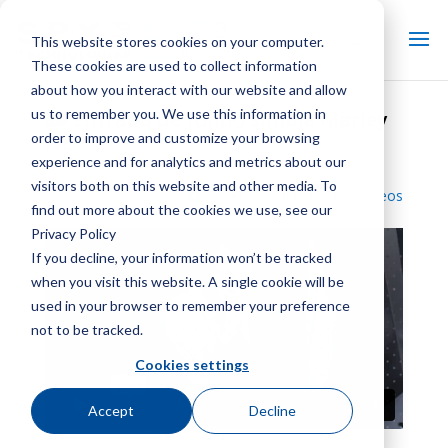
This website stores cookies on your computer.
These cookies are used to collect information
about how you interact with our website and allow
us to remember you. We use this information in
Entrada de fondo simple Marley
order to improve and customize your browsing
NC
experience and for analytics and metrics about our
visitors both on this website and other media. To
Volver a la biblioteca de vídeos
find out more about the cookies we use, see our
Privacy Policy
If you decline, your information won’t be tracked
when you visit this website. A single cookie will be
used in your browser to remember your preference
not to be tracked.
Cookies settings
Accept
Decline