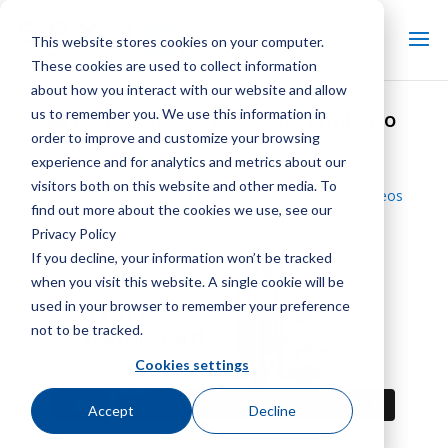
This website stores cookies on your computer.
These cookies are used to collect information
about how you interact with our website and allow
us to remember you. We use this information in
Filtro para torre de enfriamiento
order to improve and customize your browsing
Marley WaterGard
experience and for analytics and metrics about our
visitors both on this website and other media. To
Volver a la biblioteca de vídeos
find out more about the cookies we use, see our
Privacy Policy
If you decline, your information won’t be tracked
when you visit this website. A single cookie will be
used in your browser to remember your preference
not to be tracked.
Cookies settings
Accept
Decline