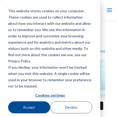
This website stores cookies on your computer.
These cookies are used to collect information
about how you interact with our website and allow
us to remember you. We use this information in
Prueba de rendimiento: llenado
order to improve and customize your browsing
por transferencia de calor, parte 3
experience and for analytics and metrics about our
visitors both on this website and other media. To
Volver a la biblioteca de vídeos
find out more about the cookies we use, see our
Privacy Policy
If you decline, your information won’t be tracked
when you visit this website. A single cookie will be
used in your browser to remember your preference
not to be tracked.
Cookies settings
Accept
Decline