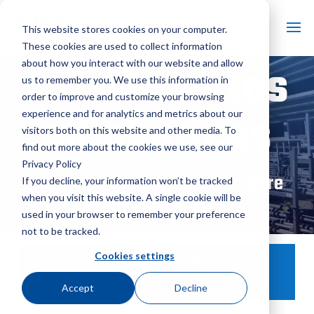
This website stores cookies on your computer.
These cookies are used to collect information
Fundamentos
about how you interact with our website and allow
us to remember you. We use this information in
order to improve and customize your browsing
adiabáticos
experience and for analytics and metrics about our
visitors both on this website and other media. To
find out more about the cookies we use, see our
Privacy Policy
Serie de seminarios web sobre
If you decline, your information won’t be tracked
refrigeración SPX
when you visit this website. A single cookie will be
used in your browser to remember your preference
not to be tracked.
Cookies settings
Todos los seminarios web bajo
demanda
Accept
Decline