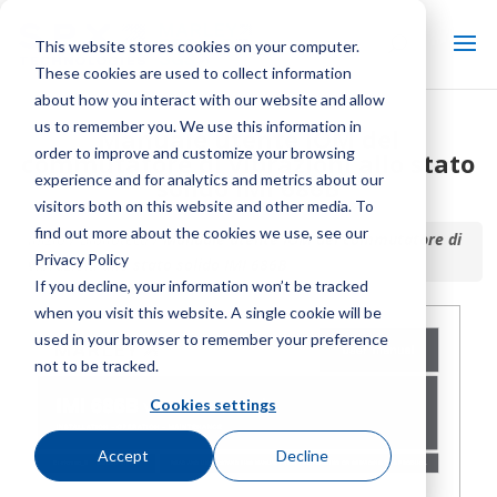
This website stores cookies on your computer.
These cookies are used to collect information
about how you interact with our website and allow
us to remember you. We use this information in
Manuale utente IOM del
order to improve and customize your browsing
commutatore di vibrazioni allo stato
experience and for analytics and metrics about our
solido IMI 686B
visitors both on this website and other media. To
find out more about the cookies we use, see our
Inizio / Biblioteca /
Manuale utente IOM del commutatore di
Privacy Policy
vibrazioni allo stato solido IMI 686B
If you decline, your information won’t be tracked
when you visit this website. A single cookie will be
used in your browser to remember your preference
not to be tracked.
Cookies settings
Accept
Decline