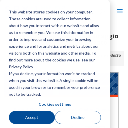
This website stores cookies on your computer.
These cookies are used to collect information
about how you interact with our website and allow
us to remember you. We use this information in
Torri di raffreddamento a tiraggio
order to improve and customize your browsing
indotto e a tiraggio forzato
experience and for analytics and metrics about our
visitors both on this website and other media. To
Inizio / Biblioteca /
Torri di raffreddamento a tiraggio indotto
find out more about the cookies we use, see our
e a tiraggio forzato
Privacy Policy
If you decline, your information won’t be tracked
when you visit this website. A single cookie will be
used in your browser to remember your preference
not to be tracked.
Cookies settings
Accept
Decline