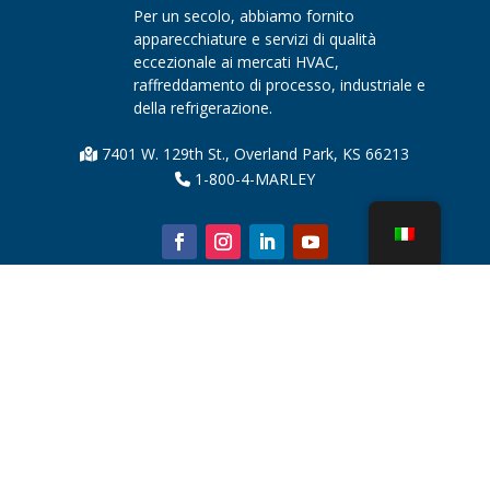
Per un secolo, abbiamo fornito
apparecchiature e servizi di qualità
eccezionale ai mercati HVAC,
raffreddamento di processo, industriale e
della refrigerazione.
7401 W. 129th St., Overland Park, KS 66213
1-800-4-MARLEY
Chi siamo
Parti della torre di raffreddamento
Notizia
Sostenibilità
Calcolatore dell'acqua
CoolSpec®
Prova in termini di prestazioni