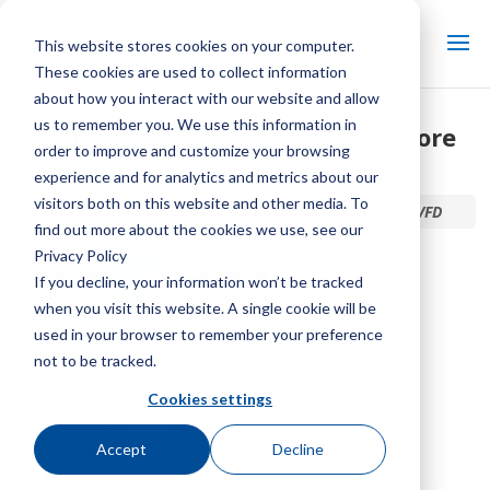
This website stores cookies on your computer.
These cookies are used to collect information
about how you interact with our website and allow
us to remember you. We use this information in
Marley Insight – Pacchetto motore
order to improve and customize your browsing
VFD
experience and for analytics and metrics about our
visitors both on this website and other media. To
Inizio / Biblioteca /
Marley Insight – Pacchetto motore VFD
find out more about the cookies we use, see our
Privacy Policy
If you decline, your information won’t be tracked
when you visit this website. A single cookie will be
used in your browser to remember your preference
not to be tracked.
Cookies settings
Accept
Decline