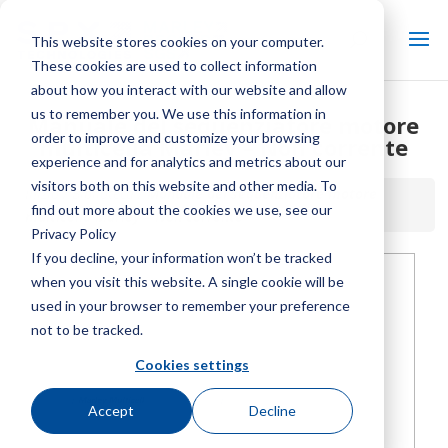
This website stores cookies on your computer.
These cookies are used to collect information
about how you interact with our website and allow
us to remember you. We use this information in
Manuale del sequenziatore motore
order to improve and customize your browsing
multicella Marley – Non corrente
experience and for analytics and metrics about our
visitors both on this website and other media. To
Inizio / Biblioteca /
Manuale del sequenziatore motore
find out more about the cookies we use, see our
multicella Marley – Non corrente
Privacy Policy
If you decline, your information won’t be tracked
when you visit this website. A single cookie will be
used in your browser to remember your preference
not to be tracked.
Cookies settings
Accept
Decline