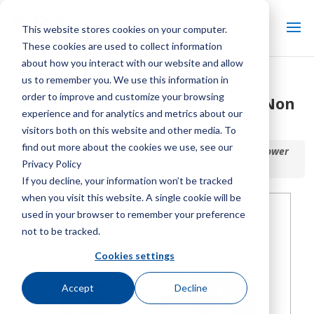
This website stores cookies on your computer.
These cookies are used to collect information
about how you interact with our website and allow
us to remember you. We use this information in
Elenco delle parti della torre
order to improve and customize your browsing
Aquatower Marley serie 4500 – Non
experience and for analytics and metrics about our
attuale
visitors both on this website and other media. To
find out more about the cookies we use, see our
Inizio / Biblioteca /
Elenco delle parti della torre Aquatower
Privacy Policy
Marley serie 4500 – Non attuale
If you decline, your information won’t be tracked
when you visit this website. A single cookie will be
used in your browser to remember your preference
not to be tracked.
Cookies settings
Accept
Decline