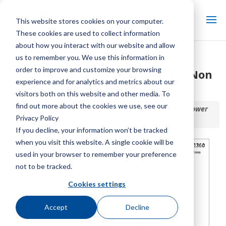
This website stores cookies on your computer.
These cookies are used to collect information
about how you interact with our website and allow
us to remember you. We use this information in
Elenco delle parti della torre
order to improve and customize your browsing
Aquatower Marley serie 4600 – Non
experience and for analytics and metrics about our
attuale
visitors both on this website and other media. To
find out more about the cookies we use, see our
Inizio / Biblioteca /
Elenco delle parti della torre Aquatower
Privacy Policy
Marley serie 4600 – Non attuale
If you decline, your information won’t be tracked
when you visit this website. A single cookie will be
used in your browser to remember your preference
not to be tracked.
Cookies settings
Accept
Decline