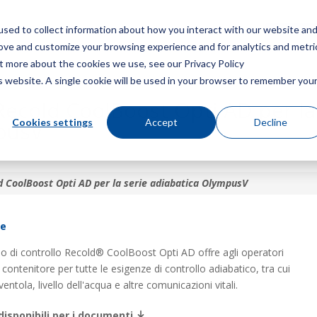
sed to collect information about how you interact with our website an
Menù
Ottieni 
rove and customize your browsing experience and for analytics and metri
ut more about the cookies we use, see our Privacy Policy
is website. A single cookie will be used in your browser to remember you
 Recold CoolBoost Opti AD per la
Cookies settings
Accept
Decline
mpusV
ld CoolBoost Opti AD per la serie adiabatica OlympusV
re
llo di controllo Recold® CoolBoost Opti AD offre agli operatori
contenitore per tutte le esigenze di controllo adiabatico, tra cui
ntola, livello dell'acqua e altre comunicazioni vitali.
disponibili per i documenti