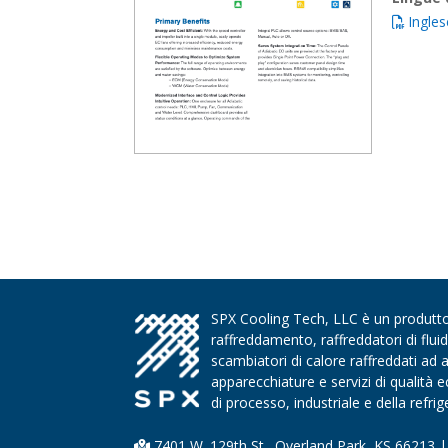
Ingles
SPX Cooling Tech, LLC è un produttore
raffreddamento, raffreddatori di flui
scambiatori di calore raffreddati ad 
apparecchiature e servizi di qualità
di processo, industriale e della refri
7401 W. 129th St., Overland Park, KS 66213