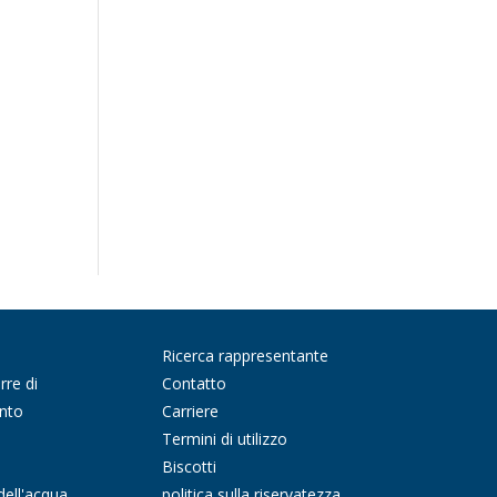
Ricerca rappresentante
rre di
Contatto
nto
Carriere
Termini di utilizzo
Biscotti
dell'acqua
politica sulla riservatezza