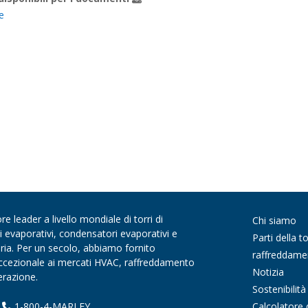
e
 leader a livello mondiale di torri di
Chi siamo
di evaporativi, condensatori evaporativi e
Parti della to
aria. Per un secolo, abbiamo fornito
raffreddame
 eccezionale ai mercati HVAC, raffreddamento
Notizia
gerazione.
Sostenibilità
Calcolatore 
|
1-800-4-MARLEY