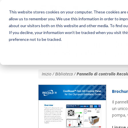
This website stores cookies on your computer. These cookies are u
allow us to remember you. We use this information in order to imp
about our visitors both on this website and other media. To find o
If you decline, your information won’t be tracked when you visit th
preference not to be tracked.
Pannello di controllo
serie adiabatica Oly
Inizio / Biblioteca /
Pannello di controllo Reco
Brochu
Il panne
un unico 
pompa, ve
Lingue 