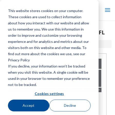
This website stores cookies on your computer.
These cookies are used to collect information
about how you interact with our website and allow
us to remember you. We use this information in
Manuale utente IOM serie SGS FL
order to improve and customize your browsing
experience and for analytics and metrics about our
Inizio / Biblioteca /
Manuale utente IOM serie SGS FL
visitors both on this website and other media. To
find out more about the cookies we use, see our
Privacy Policy
If you decline, your information won’t be tracked
when you visit this website. A single cookie will be
used in your browser to remember your preference
not to be tracked.
Cookies settings
Accept
Decline