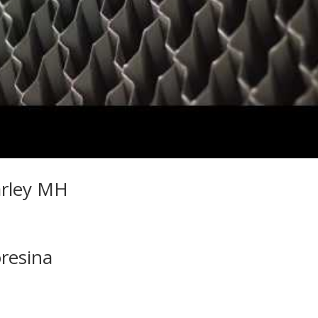
arley MH
resina