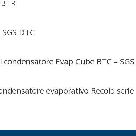
e BTR
o SGS DTC
 del condensatore Evap Cube BTC – SGS
 condensatore evaporativo Recold seri