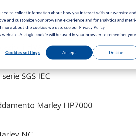
sed to collect information about how you interact with our website an
Menù
Ottieni 
rove and customize your browsing experience and for analytics and metri
ut more about the cookies we use, see our Privacy Policy
is website. A single cookie will be used in your browser to remember you
icazioni HVAC
Cookies settings
Accept
Decline
 serie SGS IEC
freddamento Marley HP7000
Marley NC