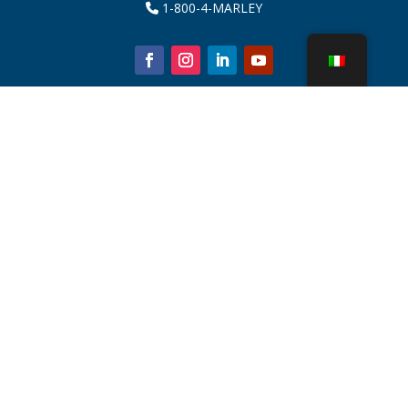
1-800-4-MARLEY
Chi siamo
Parti della torre di raffreddamento
Notizia
Sostenibilità
Calcolatore dell'acqua
CoolSpec®
Prova in termini di prestazioni
Cos'è una torre di raffreddamento?
Tecnologie SPX
Ricerca rappresentante
Contatto
Carriere