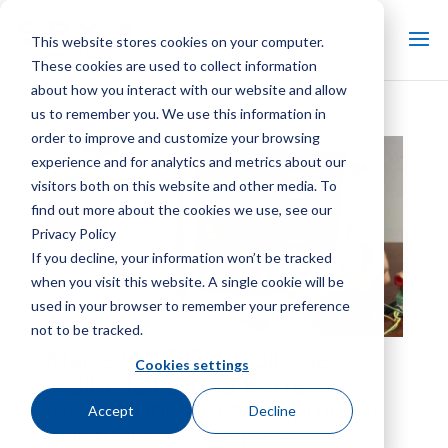
This website stores cookies on your computer.
These cookies are used to collect information
about how you interact with our website and allow
us to remember you. We use this information in
order to improve and customize your browsing
experience and for analytics and metrics about our
visitors both on this website and other media. To
find out more about the cookies we use, see our
Privacy Policy
If you decline, your information won’t be tracked
when you visit this website. A single cookie will be
used in your browser to remember your preference
not to be tracked.
Marley LLC Controllo del
Cookies settings
livello dell'acqua Parte 9 –
Risoluzione dei problemi dei
Accept
Decline
punti di connessione