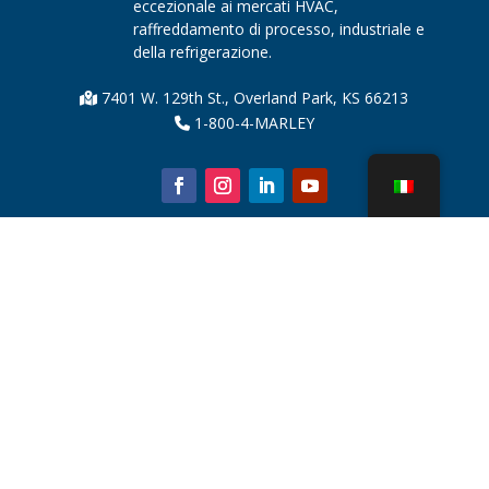
eccezionale ai mercati HVAC,
raffreddamento di processo, industriale e
della refrigerazione.
7401 W. 129th St., Overland Park, KS 66213
1-800-4-MARLEY
Chi siamo
Parti della torre di raffreddamento
Notizia
Sostenibilità
Calcolatore dell'acqua
CoolSpec®
Prova in termini di prestazioni
Cos'è una torre di raffreddamento?
Tecnologie SPX