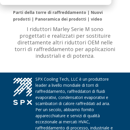
Parti della torre di raffreddamento | Nuovi
prodotti | Panoramica dei prodotti | video
I riduttori Marley Serie M sono
progettati e realizzati per sostituire
direttamente altri riduttori OEM nelle
torri di raffreddamento per applicazioni
industriali e di potenza.
SPX Cooling Tech, LLC è un produttore
leader a livello mondiale di torri di
raffreddamento, raffreddatori di fluidi
evaporativi, condensatori evaporativi e
scambiatori di calore raffreddati ad aria.
Per un secolo, abbiamo fornito
apparecchiature e servizi di qualità
eccezionale ai mercati HVAC,
raffreddamento di processo, industriale e