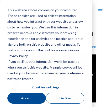
This website stores cookies on your computer.
These cookies are used to collect information
about how you interact with our website and allow
us to remember you. We use this information in
Linea ampliata di riduttori per
order to improve and customize your browsing
torri di raffreddamento di riduttori
experience and for analytics and metrics about our
visitors both on this website and other media. To
Torna alla libreria video
find out more about the cookies we use, see our
Privacy Policy
If you decline, your information won’t be tracked
when you visit this website. A single cookie will be
used in your browser to remember your preference
not to be tracked.
Cookies settings
Accept
Decline