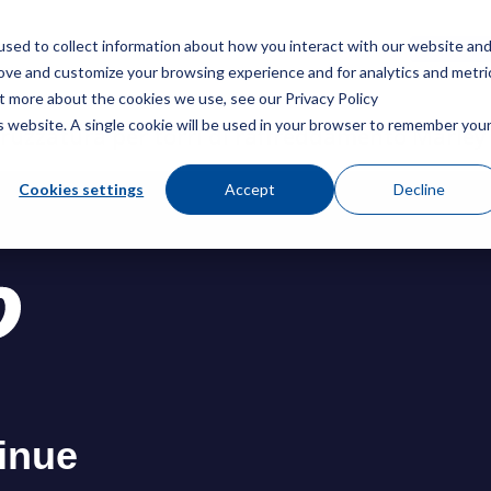
sed to collect information about how you interact with our website an
Menù
Ottieni 
rove and customize your browsing experience and for analytics and metri
ut more about the cookies we use, see our Privacy Policy
is website. A single cookie will be used in your browser to remember you
ruzzatura per torri di raffreddamento Marley
Cookies settings
Accept
Decline