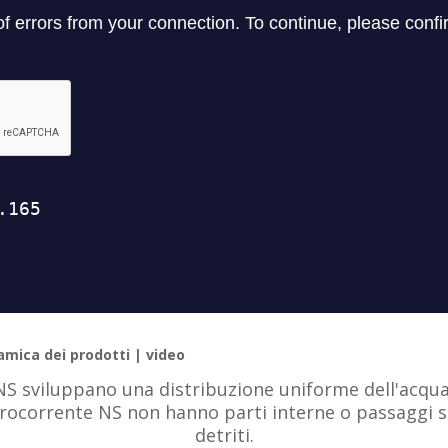
amica dei prodotti | video
 NS sviluppano una distribuzione uniforme dell'acq
ntrocorrente NS non hanno parti interne o passaggi s
detriti.