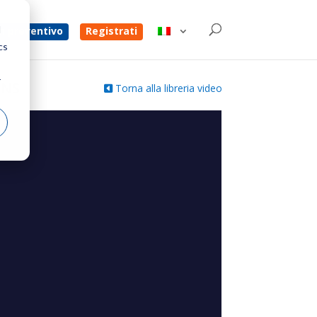
d
un preventivo
Registrati
cs
r
 NS
Torna alla libreria video