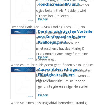
Touchscreen-HMI und
zum President, Global Cooling und Executive Officer
Effizienzbetriebsmodi vor
von SPX Technologies bekannt. Als Präsident wird
Nachrichten | Nachrichtenartikel
McClenaghan das Team bei SPX leiten ...
Prüfen
Overland Park, Kan. – SPX Cooling Tech, LLC, ein
Die drei wichtigsten Vorteile
Branchenführer mit Komplettangebot und
von Kupferspulen in Ihrer
umfassendem Service in der Entwicklung und
Kühllösung mit
Herstellung von Verdunstungskühltürmen und
geschlossenem Kreislauf
luftgekühlten Wärmetauschern, hat das Marley®
Blog | Nachricht
CoolBoost® Opti FC Control Panel eingeführt. eine
Prüfen
neue und intuitive Steuerung...
Wenn es um Ihr Kühlsystem geht, finden Sie in und um
Auswahl des richtigen
Ihren Kühlturm oder Flüssigkeitskühler am häufigsten
Flüssigkeitskühlers
verzinkte oder Edelstahlkomponenten. Aber wenn es
Blog | Nachricht
um Kühltürme mit geschlossenem Kreislauf oder
Flüssigkeitskühler geht, integrieren einige Hersteller
Kupferschlangen in ...
Prüfen
Wenn Sie einen Leistungsabfall bemerken, ständig