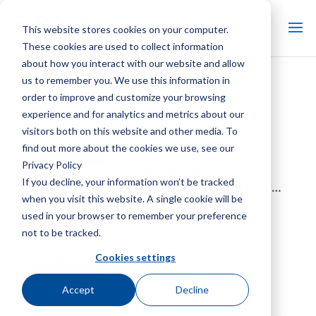
This website stores cookies on your computer.
These cookies are used to collect information
about how you interact with our website and allow
us to remember you. We use this information in
Nachricht
order to improve and customize your browsing
experience and for analytics and metrics about our
Prüfen
visitors both on this website and other media. To
find out more about the cookies we use, see our
SPX Cooling stellt das
Privacy Policy
wassersparende
If you decline, your information won’t be tracked
Optimierungssystem Marley
when you visit this website. A single cookie will be
®
vor
WaterGard™
used in your browser to remember your preference
Nachrichten | Nachrichtenartikel
Prüfen
not to be tracked.
Overland Park, Kan. – SPX Cooling Tech, LLC, ein
Cookies settings
Die ersten 100 Jahre von
Branchenführer mit Komplettangebot und
®
Marley
in den Büchern:
umfassendem Service in der Entwicklung und
Accept
Decline
Starker Start ins nächste
Herstellung von Verdunstungskühltürmen und