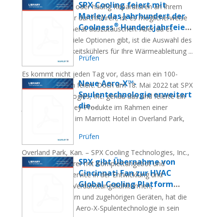
SPX Cooling feiert mit
Probleme haben oder häufig Reparaturen an Ihrem
Marley das Jahrhundert der
Flüssigkeitskühler durchführen, ist es möglicherweise
®
Coolness
Hundertjahrfeier
an der Zeit, Ihr Gerät auszutauschen. Aber da es
Blog | Nachricht
mittlerweile so viele Optionen gibt, ist die Auswahl des
richtigen Flüssigkeitskühlers für Ihre Wärmeableitung ...
Prüfen
Es kommt nicht jeden Tag vor, dass man ein 100-
Neue Aero-X™-
jähriges Jubiläum feiert. Doch am 18. Mai 2022 tat SPX
Spulentechnologie erweitert
Cooling Technologies, Inc. genau das und feierte ein
die
Jahrhundert Marley-Produkte im Rahmen einer
Trockenbetriebsflexibilität
einmaligen Feier im Marriott Hotel in Overland Park,
®
von Marley
DT-
Kansas....
Prüfen
Flüssigkeitskühler
Blog | Nachricht
Overland Park, Kan. – SPX Cooling Technologies, Inc.,
SPX gibt Übernahme von
ein Branchenführer mit Komplettangebot und
Cincinnati Fan zur HVAC
umfassendem Service in der Entwicklung und
Global Cooling Platform
Herstellung von Verdunstungskühltürmen,
bekannt
Flüssigkeitskühlern und zugehörigen Geräten, hat die
Nachrichten | Nachrichtenartikel
neue proprietäre Aero-X-Spulentechnologie in sein