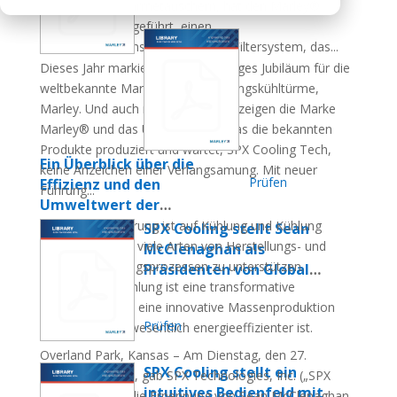
Jahrhundert
luftgekühlten Wärmetauschern, hat den Marley®
Blog | Nachricht
WaterGard™ eingeführt, einen
Wasserverbrauchsoptimierer und Filtersystem, das...
Dieses Jahr markierte ein 100-jähriges Jubiläum für die
weltbekannte Marke für Verdunstungskühltürme,
Marley. Und auch nach 100 Jahren zeigen die Marke
Marley® und das Unternehmen, das die bekannten
Produkte produziert und wartet, SPX Cooling Tech,
Ein Überblick über die
keine Anzeichen einer Verlangsamung. Mit neuer
Prüfen
Effizienz und den
Führung...
Umweltwert der
Verdunstungskühlung
Die Weltbevölkerung ist auf Kühlung und Kühlung
SPX Cooling stellt Sean
angewiesen, um viele Arten von Herstellungs- und
Nachrichten | Veröffentlichter
McClenaghan als
Energieerzeugungsprozessen zu unterstützen.
Präsidenten von Global
Artikel
Verdunstungskühlung ist eine transformative
Cooling vor
Technologie, die eine innovative Massenproduktion
Nachrichten | Nachrichtenartikel
Prüfen
ermöglicht und wesentlich energieeffizienter ist.
Overland Park, Kansas – Am Dienstag, den 27.
SPX Cooling stellt ein
September 2022, gab SPX Technologies, Inc. („SPX
intuitives Bedienfeld mit
Technologies“) die Ernennung von Sean McClenaghan