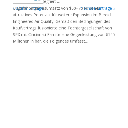
Unternehmen integriert ...
Ungefährer Jahresumsatz von $60–70 Millionen;
« Ältere Einträge
Nächste Einträge »
attraktives Potenzial für weitere Expansion im Bereich
Engineered Air Quality. Gemäß den Bedingungen des
Kaufvertrags fusionierte eine Tochtergesellschaft von
SPX mit Cincinnati Fan für eine Gegenleistung von $145
Millionen in bar, die Folgendes umfasst...