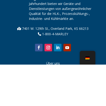
Jahrhundert bieten wir Geräte und
Dienstleistungen von außergewöhnlicher
Qualität für die HLK-, Prozesskühlungs-,
Industrie- und Kühlmärkte an.
7401 W. 129th St., Overland Park, KS 66213
1-800-4-MARLEY
Über uns
Kühlturmteile
Nachricht
Nachhaltigkeit
Wasserrechner
CoolSpec®
Beweis in der Leistung
Was ist ein Kühlturm?