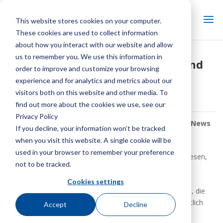
This website stores cookies on your computer.
These cookies are used to collect information
about how you interact with our website and allow
us to remember you. We use this information in
Ein Überblick über die Effizienz und
order to improve and customize your browsing
den Umweltwert der
experience and for analytics and metrics about our
Verdunstungskühlung
visitors both on this website and other media. To
find out more about the cookies we use, see our
Privacy Policy
Von:
SPX Cooling Tech-Mitarbeiter
| In:
Keep It Cool News
If you decline, your information won’t be tracked
Center
when you visit this website. A single cookie will be
used in your browser to remember your preference
Die Weltbevölkerung ist auf Kühlung und Kühlung angewiesen,
not to be tracked.
um viele Arten von Herstellungs- und
Energieerzeugungsprozessen zu unterstützen.
Cookies settings
Verdunstungskühlung ist eine transformative Technologie, die
eine innovative Massenproduktion ermöglicht und wesentlich
Accept
Decline
energieeffizienter ist als Alternativen. Was vielleicht nicht