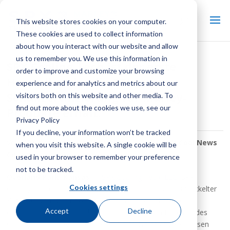
This website stores cookies on your computer.
These cookies are used to collect information
about how you interact with our website and allow
us to remember you. We use this information in
SPX Cooling Tech ist der erste
order to improve and customize your browsing
Hersteller, der die CTI-
experience and for analytics and metrics about our
Schallzertifizierung für Marley-
visitors both on this website and other media. To
find out more about the cookies we use, see our
Produkte erhält.
Privacy Policy
If you decline, your information won’t be tracked
Von:
SPX Cooling Tech-Mitarbeiter
| In:
Keep It Cool News
when you visit this website. A single cookie will be
Center
used in your browser to remember your preference
not to be tracked.
Overland Park, Kansas
—
SPX Cooling Tech, LLC
, SPX
Cookies settings
Cooling Tech, ein weltweit führender Anbieter hochentwickelter
Kühllösungen, gibt bekannt, dass das Unternehmen die
Accept
Decline
Qualifizierungstests für das Sound Certification Program des
Cooling Technology Institute (CTI) erfolgreich abgeschlossen