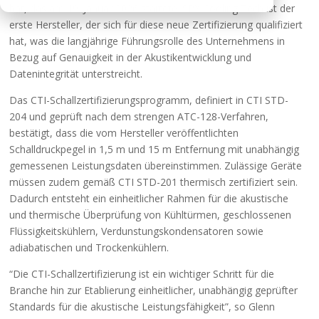
hat, das am 19. Januar 2026 startete. SPX Cooling Tech ist der
erste Hersteller, der sich für diese neue Zertifizierung qualifiziert
hat, was die langjährige Führungsrolle des Unternehmens in
Bezug auf Genauigkeit in der Akustikentwicklung und
Datenintegrität unterstreicht.
Das CTI-Schallzertifizierungsprogramm, definiert in CTI STD-
204 und geprüft nach dem strengen ATC-128-Verfahren,
bestätigt, dass die vom Hersteller veröffentlichten
Schalldruckpegel in 1,5 m und 15 m Entfernung mit unabhängig
gemessenen Leistungsdaten übereinstimmen. Zulässige Geräte
müssen zudem gemäß CTI STD-201 thermisch zertifiziert sein.
Dadurch entsteht ein einheitlicher Rahmen für die akustische
und thermische Überprüfung von Kühltürmen, geschlossenen
Flüssigkeitskühlern, Verdunstungskondensatoren sowie
adiabatischen und Trockenkühlern.
“Die CTI-Schallzertifizierung ist ein wichtiger Schritt für die
Branche hin zur Etablierung einheitlicher, unabhängig geprüfter
Standards für die akustische Leistungsfähigkeit”, so Glenn