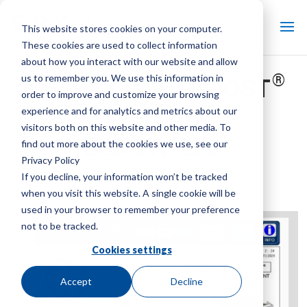
This website stores cookies on your computer.
These cookies are used to collect information
about how you interact with our website and allow
®
us to remember you. We use this information in
MARLEY COOLBOOST
order to improve and customize your browsing
OPTI AD
experience and for analytics and metrics about our
visitors both on this website and other media. To
BEDIENFELD
find out more about the cookies we use, see our
Privacy Policy
KÜHLTURMTEILE
If you decline, your information won’t be tracked
when you visit this website. A single cookie will be
Marke:
Marley
| Produktart:
Kühlturmsteuerungen
used in your browser to remember your preference
not to be tracked.
Cookies settings
Accept
Decline