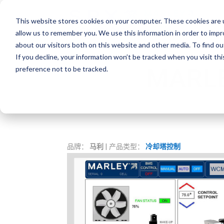
This website stores cookies on your computer. These cookies are u
allow us to remember you. We use this information in order to imp
about our visitors both on this website and other media. To find o
If you decline, your information won’t be tracked when you visit th
MARL
preference not to be tracked.
品牌：
马利
| 产品类型：
冷却塔控制