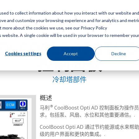
sed to collect information about how you interact with our website an
菜
rove and customize your browsing experience and for analytics and metri
ut more about the cookies we use, see our Privacy Policy
is website. A single cookie will be used in your browser to remember you
®
EY COOLBOOST
O
Cookies settings
Accept
Decline
控制面板
冷却塔部件
概述
®
马利
CoolBoost Opti AD 控制面
求，包括泵、风扇、水位和其他重要通信。.
CoolBoost Opti AD 通过节约能源
级的用户界面和更快的集成。.