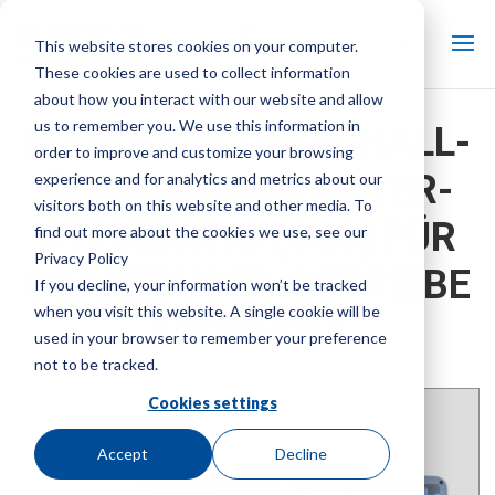
This website stores cookies on your computer.
These cookies are used to collect information
about how you interact with our website and allow
us to remember you. We use this information in
MARLEY ULTRASCHALL-
order to improve and customize your browsing
ÖLSTANDSSCHALTER-
experience and for analytics and metrics about our
visitors both on this website and other media. To
STEUERUNG (OLS) FÜR
find out more about the cookies we use, see our
Privacy Policy
GEAREDUCER-GETRIEBE
If you decline, your information won’t be tracked
when you visit this website. A single cookie will be
KÜHLTURMTEILE
used in your browser to remember your preference
not to be tracked.
Marke:
Marley
| Produktart:
Kühlturmsteuerungen
Cookies settings
Accept
Decline