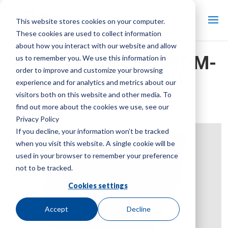
This website stores cookies on your computer.
These cookies are used to collect information
about how you interact with our website and allow
MC120S GEGENSTROM-
us to remember you. We use this information in
order to improve and customize your browsing
FOLIENFÜLLUNG
experience and for analytics and metrics about our
visitors both on this website and other media. To
KÜHLTURMTEILE
find out more about the cookies we use, see our
Marke:
Marley
| Produktart:
Kühlturmteile
Privacy Policy
If you decline, your information won’t be tracked
when you visit this website. A single cookie will be
used in your browser to remember your preference
not to be tracked.
Cookies settings
Accept
Decline