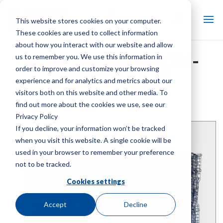
This website stores cookies on your computer.
These cookies are used to collect information
about how you interact with our website and allow
VC25 GEGENSTROM-
us to remember you. We use this information in
order to improve and customize your browsing
SPRITZFÜLLER
experience and for analytics and metrics about our
visitors both on this website and other media. To
KÜHLTURMTEILE
find out more about the cookies we use, see our
Marke:
Marley
| Produktart:
Kühlturmteile
Privacy Policy
If you decline, your information won’t be tracked
when you visit this website. A single cookie will be
used in your browser to remember your preference
not to be tracked.
Cookies settings
Accept
Decline