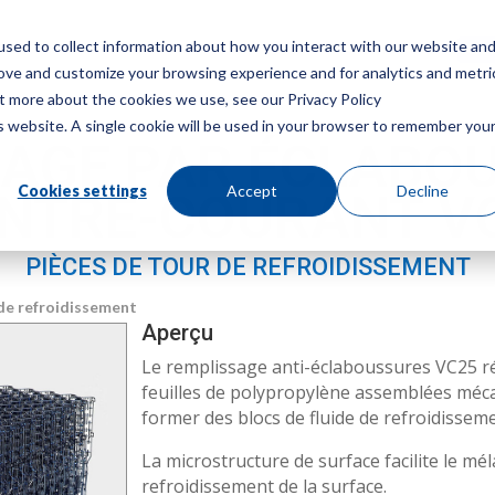
sed to collect information about how you interact with our website an
Menu
Obt
rove and customize your browsing experience and for analytics and metri
ut more about the cookies we use, see our Privacy Policy
is website. A single cookie will be used in your browser to remember you
AGE PAR ÉCLABO
Cookies settings
Accept
Decline
NTRE-COURANT V
PIÈCES DE TOUR DE REFROIDISSEMENT
 de refroidissement
Aperçu
Le remplissage anti-éclaboussures VC25 ré
feuilles de polypropylène assemblées méca
former des blocs de fluide de refroidissem
La microstructure de surface facilite le m
refroidissement de la surface.