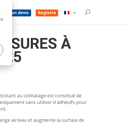
d
enez un devis
Registre
cs
r
USSURES À
C25
sistant au colmatage est constitué de
niquement sans utiliser d'adhésifs pour
ent.
élange air/eau et augmente la surface de