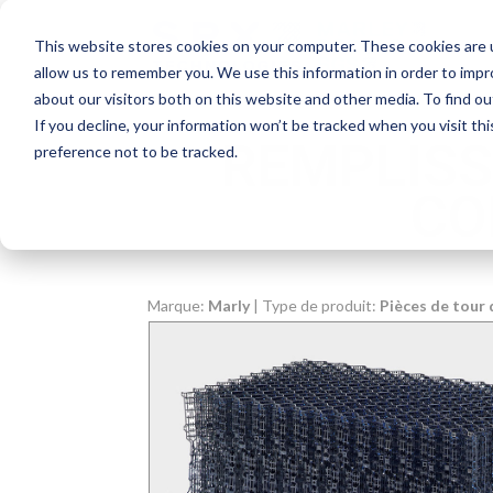
This website stores cookies on your computer. These cookies are u
allow us to remember you. We use this information in order to imp
about our visitors both on this website and other media. To find o
If you decline, your information won’t be tracked when you visit th
REMPLISS
preference not to be tracked.
CO
Marque:
Marly
| Type de produit:
Pièces de tour