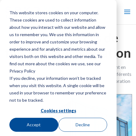
This website stores cookies on your computer.
These cookies are used to collect information
about how you interact with our website and allow
Refroidisseurs de
us to remember you. We use this information in
order to improve and customize your browsing
fluide par évaporation
experience and for analytics and metrics about our
visitors both on this website and other media. To
find out more about the cookies we use, see our
Notre gamme diversifiée de tours de refroidissement en
Privacy Policy
circuit fermé de qualité, conçues pour répondre aux différents
If you decline, your information won’t be tracked
besoins des applications de refroidissement par évaporation
when you visit this website. A single cookie will be
en boucle fermée
used in your browser to remember your preference
not to be tracked.
Cookies settings
Accept
Decline