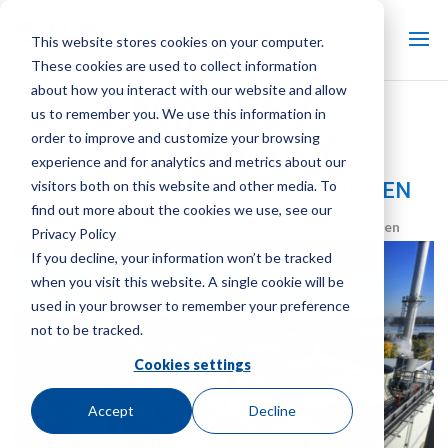
This website stores cookies on your computer.
These cookies are used to collect information
about how you interact with our website and allow
MARLEY
us to remember you. We use this information in
CLEARSKY
order to improve and customize your browsing
experience and for analytics and metrics about our
visitors both on this website and other media. To
ABGASREINIGUNG BEI KÜHLTÜRMEN
find out more about the cookies we use, see our
Marke:
Marley
| Produktart:
Abgasreinigung bei Kühltürmen
Privacy Policy
If you decline, your information won’t be tracked
when you visit this website. A single cookie will be
used in your browser to remember your preference
not to be tracked.
Cookies settings
Accept
Decline