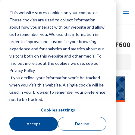
This website stores cookies on your computer.
These cookies are used to collect information
about how you interact with our website and allow
us to remember you. We use this information in
Spezifikationen für
order to improve and customize your browsing
Querstromkühltürme der Klasse F600
experience and for analytics and metrics about our
visitors both on this website and other media. To
Startseite / Bibliothek /
Spezifikationen für
find out more about the cookies we use, see our
Querstromkühltürme der Klasse F600
Privacy Policy
If you decline, your information won’t be tracked
when you visit this website. A single cookie will be
used in your browser to remember your preference
not to be tracked.
Cookies settings
Accept
Decline