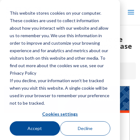
This website stores cookies on your computer.
These cookies are used to collect information
about how you interact with our website and allow
us to remember you. We use this information in
Especificaciones de la torre de
order to improve and customize your browsing
enfriamiento de flujo cruzado clase
experience and for analytics and metrics about our
F600
visitors both on this website and other media. To
find out more about the cookies we use, see our
Inicio / Biblioteca /
Especificaciones de la torre de
Privacy Policy
enfriamiento de flujo cruzado clase F600
If you decline, your information won’t be tracked
when you visit this website. A single cookie will be
used in your browser to remember your preference
not to be tracked.
Cookies settings
Accept
Decline