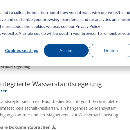
sed to collect information about how you interact with our website an
Speisekarte
Ein Angebot
rove and customize your browsing experience and for analytics and metri
ut more about the cookies we use, see our Privacy Policy
is website. A single cookie will be used in your browser to remember you
serstandsregelung
Cookies settings
Accept
Decline
erstandsregelung
Integrierte Wasserstandsregelung
üren
andsregler sind in ein Hauptbedienfeld integriert. Ein komplettes
mfasst Relaisschaltkreiskarten, ein hängendes Sondensystem
uhigungskammer und ein Magnetventil zur Wassernachspeisung.
bare Dokumentsprachen