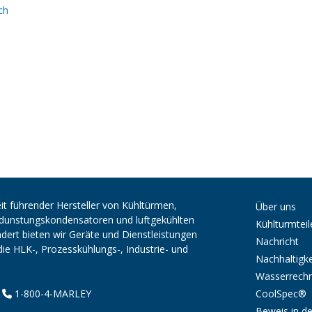
ch
it führender Hersteller von Kühltürmen,
Über uns
erdunstungskondensatoren und luftgekühlten
Kühlturmteil
ert bieten wir Geräte und Dienstleistungen
Nachricht
die HLK-, Prozesskühlungs-, Industrie- und
Nachhaltigke
Wasserrech
CoolSpec®
|
1-800-4-MARLEY
Beweis in de