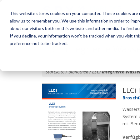
This website stores cookies on your computer. These cookies are u
allow us to remember you. We use this information in order to imp
about our visitors both on this website and other media. To find o
If you decline, your information won’t be tracked when you visit th
preference not to be tracked.
LLCi Integrierte Was
Startseite / Bibliothek /
LLCi Integrierte Wass
LLCi 
Brosch
Wasserst
System u
mit Ber
Verfüg