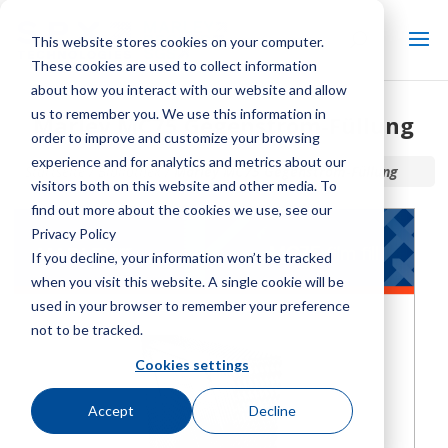
This website stores cookies on your computer.
These cookies are used to collect information
about how you interact with our website and allow
us to remember you. We use this information in
Marley MC75 Gegenstrom-Füllung
order to improve and customize your browsing
experience and for analytics and metrics about our
Startseite / Bibliothek /
Marley MC75 Gegenstrom-Füllung
visitors both on this website and other media. To
find out more about the cookies we use, see our
Privacy Policy
If you decline, your information won’t be tracked
when you visit this website. A single cookie will be
used in your browser to remember your preference
not to be tracked.
Cookies settings
Accept
Decline