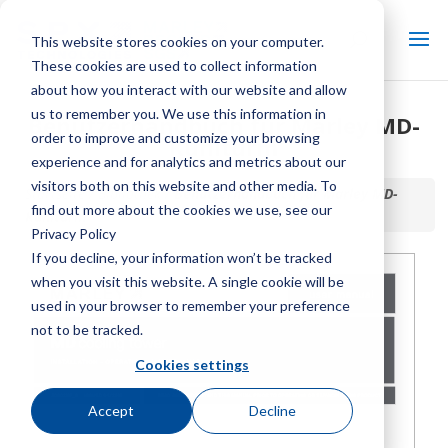
This website stores cookies on your computer.
These cookies are used to collect information
about how you interact with our website and allow
us to remember you. We use this information in
Benutzerhandbuch für Marley MD-
order to improve and customize your browsing
Kühlturm
experience and for analytics and metrics about our
visitors both on this website and other media. To
Startseite / Bibliothek /
Benutzerhandbuch für Marley MD-
find out more about the cookies we use, see our
Kühlturm
Privacy Policy
If you decline, your information won’t be tracked
when you visit this website. A single cookie will be
used in your browser to remember your preference
not to be tracked.
Cookies settings
Accept
Decline