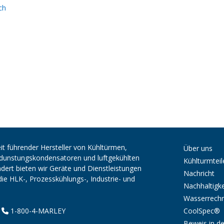
ch
it führender Hersteller von Kühltürmen,
Über uns
erdunstungskondensatoren und luftgekühlten
Kühlturmteil
ert bieten wir Geräte und Dienstleistungen
Nachricht
die HLK-, Prozesskühlungs-, Industrie- und
Nachhaltigke
Wasserrech
CoolSpec®
|
1-800-4-MARLEY
Beweis in de