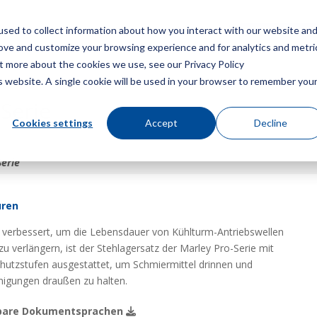
sed to collect information about how you interact with our website an
Speisekarte
Ein Angebot
rove and customize your browsing experience and for analytics and metri
ut more about the cookies we use, see our Privacy Policy
is website. A single cookie will be used in your browser to remember you
-Serie
Cookies settings
Accept
Decline
Serie
üren
verbessert, um die Lebensdauer von Kühlturm-Antriebswellen
 zu verlängern, ist der Stehlagersatz der Marley Pro-Serie mit
hutzstufen ausgestattet, um Schmiermittel drinnen und
nigungen draußen zu halten.
bare Dokumentsprachen