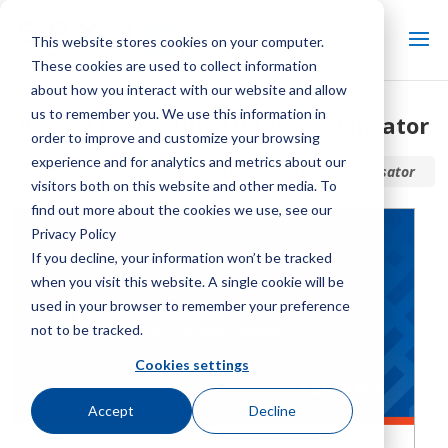
This website stores cookies on your computer.
These cookies are used to collect information
about how you interact with our website and allow
us to remember you. We use this information in
Recold LC Verdunstungskondensator
order to improve and customize your browsing
experience and for analytics and metrics about our
Startseite / Bibliothek /
Recold LC Verdunstungskondensator
visitors both on this website and other media. To
find out more about the cookies we use, see our
Privacy Policy
If you decline, your information won’t be tracked
when you visit this website. A single cookie will be
used in your browser to remember your preference
not to be tracked.
Cookies settings
Accept
Decline