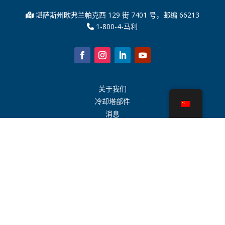
堪萨斯州欧弗兰帕克西 129 街 7401 号，邮编 66213
1-800-4-马利
关于我们
冷却塔部件
消息
可持续发展
水计算器
CoolSpec®
性能证明
什么是冷却塔？
SPX 科技
代表搜索