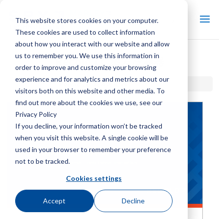
This website stores cookies on your computer.
These cookies are used to collect information
about how you interact with our website and allow
us to remember you. We use this information in
Recold LC 蒸发冷凝器
order to improve and customize your browsing
experience and for analytics and metrics about our
首页 / 图书馆 /
Recold LC 蒸发冷凝器
visitors both on this website and other media. To
find out more about the cookies we use, see our
Privacy Policy
If you decline, your information won’t be tracked
when you visit this website. A single cookie will be
used in your browser to remember your preference
not to be tracked.
Cookies settings
Accept
Decline