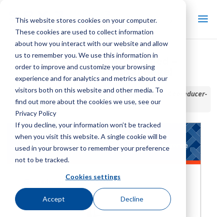
This website stores cookies on your computer.
These cookies are used to collect information
about how you interact with our website and allow
us to remember you. We use this information in
Der Marley-Unterschied –
order to improve and customize your browsing
Geareducer-Schallpegel
experience and for analytics and metrics about our
visitors both on this website and other media. To
Startseite / Bibliothek /
Der Marley-Unterschied – Geareducer-
find out more about the cookies we use, see our
Schallpegel
Privacy Policy
If you decline, your information won’t be tracked
when you visit this website. A single cookie will be
used in your browser to remember your preference
not to be tracked.
Cookies settings
Accept
Decline