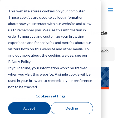
This website stores cookies on your computer.
These cookies are used to collect information
about how you interact with our website and allow
us to remember you. We use this information in
La diferencia Marley – Niveles de
order to improve and customize your browsing
sonido de Geareducer
experience and for analytics and metrics about our
visitors both on this website and other media. To
Inicio / Biblioteca /
La diferencia Marley – Niveles de sonido
find out more about the cookies we use, see our
de Geareducer
Privacy Policy
If you decline, your information won’t be tracked
when you visit this website. A single cookie will be
used in your browser to remember your preference
not to be tracked.
Cookies settings
Accept
Decline