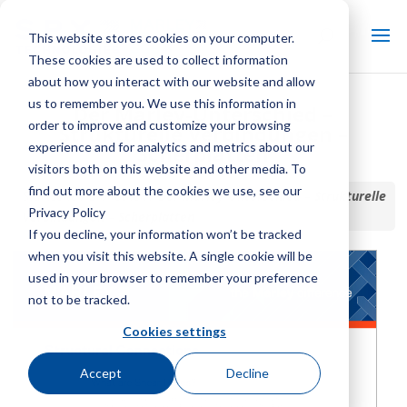
This website stores cookies on your computer.
These cookies are used to collect information
about how you interact with our website and allow
us to remember you. We use this information in
Der Marley-Unterschied –
order to improve and customize your browsing
Strukturelle Verbindungen –
experience and for analytics and metrics about our
Scherplatten
visitors both on this website and other media. To
find out more about the cookies we use, see our
Startseite / Bibliothek /
Der Marley-Unterschied – Strukturelle
Privacy Policy
Verbindungen – Scherplatten
If you decline, your information won’t be tracked
when you visit this website. A single cookie will be
used in your browser to remember your preference
not to be tracked.
Cookies settings
Accept
Decline