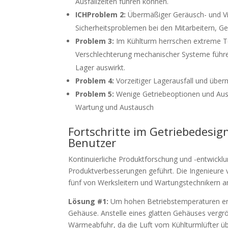
Ausfallzeiten führen können.
ICH
Problem 2:
Übermäßiger Geräusch- und Vi
Sicherheitsproblemen bei den Mitarbeitern, G
Problem 3:
Im Kühlturm herrschen extreme Te
Verschlechterung mechanischer Systeme führe
Lager auswirkt.
Problem 4:
Vorzeitiger Lagerausfall und überm
Problem 5:
Wenige Getriebeoptionen und Aus
Wartung und Austausch
Fortschritte im Getriebedesig
Benutzer
Kontinuierliche Produktforschung und -entwick
Produktverbesserungen geführt. Die Ingenieure 
fünf von Werksleitern und Wartungstechnikern 
Lösung #1:
Um hohen Betriebstemperaturen entg
Gehäuse. Anstelle eines glatten Gehäuses vergr
Wärmeabfuhr, da die Luft vom Kühlturmlüfter übe