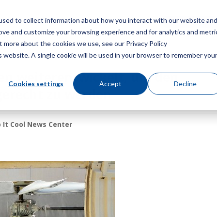
sed to collect information about how you interact with our website an
Speisekarte
Ein Angebot
rove and customize your browsing experience and for analytics and metri
ut more about the cookies we use, see our Privacy Policy
is website. A single cookie will be used in your browser to remember you
n weiterentwickelt, um den
Cookies settings
Accept
Decline
erecht zu werden
 It Cool News Center