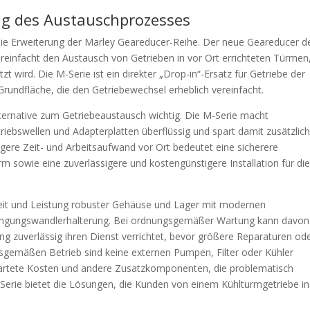
ng des Austauschprozesses
 die Erweiterung der Marley Geareducer-Reihe. Der neue Geareducer d
reinfacht den Austausch von Getrieben in vor Ort errichteten Türmen
t wird. Die M-Serie ist ein direkter „Drop-in“-Ersatz für Getriebe der
rundfläche, die den Getriebewechsel erheblich vereinfacht.
Alternative zum Getriebeaustausch wichtig. Die M-Serie macht
iebswellen und Adapterplatten überflüssig und spart damit zusätzlic
ngere Zeit- und Arbeitsaufwand vor Ort bedeutet eine sicherere
urm sowie eine zuverlässigere und kostengünstigere Installation für di
keit und Leistung robuster Gehäuse und Lager mit modernen
wingungswandlerhalterung. Bei ordnungsgemäßer Wartung kann davon
ng zuverlässig ihren Dienst verrichtet, bevor größere Reparaturen od
sgemäßen Betrieb sind keine externen Pumpen, Filter oder Kühler
wartete Kosten und andere Zusatzkomponenten, die problematisch
erie bietet die Lösungen, die Kunden von einem Kühlturmgetriebe in