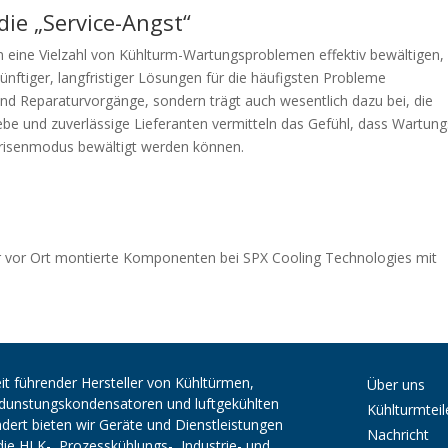
die „Service-Angst“
 eine Vielzahl von Kühlturm-Wartungsproblemen effektiv bewältigen,
ünftiger, langfristiger Lösungen für die häufigsten Probleme
nd Reparaturvorgänge, sondern trägt auch wesentlich dazu bei, die
ebe und zuverlässige Lieferanten vermitteln das Gefühl, dass Wartung
Krisenmodus bewältigt werden können.
ür vor Ort montierte Komponenten bei SPX Cooling Technologies mit
it führender Hersteller von Kühltürmen,
Über uns
erdunstungskondensatoren und luftgekühlten
Kühlturmteil
ert bieten wir Geräte und Dienstleistungen
Nachricht
die HLK-, Prozesskühlungs-, Industrie- und