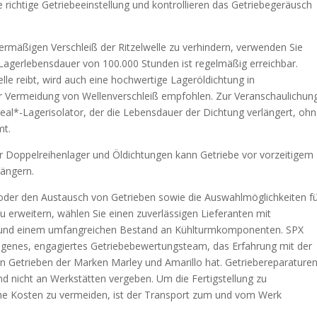
 richtige Getriebeeinstellung und kontrollieren das Getriebegeräusch
rmäßigen Verschleiß der Ritzelwelle zu verhindern, verwenden Sie
 Lagerlebensdauer von 100.000 Stunden ist regelmäßig erreichbar.
elle reibt, wird auch eine hochwertige Lageröldichtung in
zur Vermeidung von Wellenverschleiß empfohlen. Zur Veranschaulichung
eal*-Lagerisolator, der die Lebensdauer der Dichtung verlängert, oh
mt.
r Doppelreihenlager und Öldichtungen kann Getriebe vor vorzeitigem
längern.
 oder den Austausch von Getrieben sowie die Auswahlmöglichkeiten f
erweitern, wählen Sie einen zuverlässigen Lieferanten mit
e und einem umfangreichen Bestand an Kühlturmkomponenten. SPX
 eigenes, engagiertes Getriebebewertungsteam, das Erfahrung mit der
 Getrieben der Marken Marley und Amarillo hat. Getriebereparature
 nicht an Werkstätten vergeben. Um die Fertigstellung zu
he Kosten zu vermeiden, ist der Transport zum und vom Werk