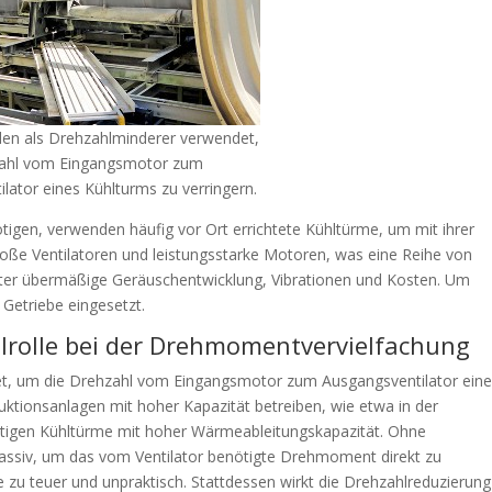
den als Drehzahlminderer verwendet,
zahl vom Eingangsmotor zum
lator eines Kühlturms zu verringern.
igen, verwenden häufig vor Ort errichtete Kühltürme, um mit ihrer
roße Ventilatoren und leistungsstarke Motoren, was eine Reihe von
nter übermäßige Geräuschentwicklung, Vibrationen und Kosten. Um
Getriebe eingesetzt.
elrolle bei der Drehmomentvervielfachung
et, um die Drehzahl vom Eingangsmotor zum Ausgangsventilator ein
ktionsanlagen mit hoher Kapazität betreiben, wie etwa in der
ötigen Kühltürme mit hoher Wärmeableitungskapazität. Ohne
ssiv, um das vom Ventilator benötigte Drehmoment direkt zu
zu teuer und unpraktisch. Stattdessen wirkt die Drehzahlreduzierung