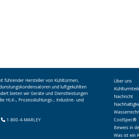
it führender Hersteller von Kühltürmen,
Über uns
erdunstungskondensatoren und luftgekühlten
Kühlturmteil
ert bieten wir Geräte und Dienstleistungen
Nachricht
die HLK-, Prozesskühlungs-, Industrie- und
Nachhaltigke
Wasserrech
CoolSpec®
|
1-800-4-MARLEY
Beweis in de
Was ist ein 