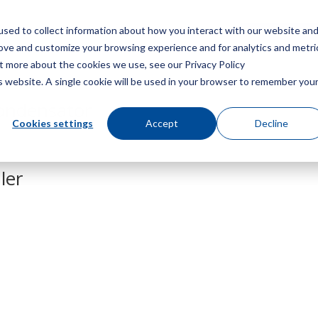
sed to collect information about how you interact with our website an
Speisekarte
Ein Angebot
rove and customize your browsing experience and for analytics and metri
ut more about the cookies we use, see our Privacy Policy
is website. A single cookie will be used in your browser to remember you
ondensator
Cookies settings
Accept
Decline
ler