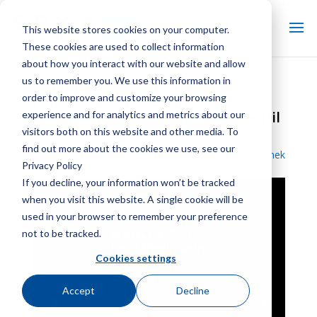
This website stores cookies on your computer.
These cookies are used to collect information
about how you interact with our website and allow
us to remember you. We use this information in
Marley LLC
order to improve and customize your browsing
Wasserstandsregelung Teil 8 –
Fehlerbehebung beim Magnetventil
experience and for analytics and metrics about our
visitors both on this website and other media. To
find out more about the cookies we use, see our
Zurück zur Videobibliothek
Privacy Policy
If you decline, your information won’t be tracked
when you visit this website. A single cookie will be
used in your browser to remember your preference
not to be tracked.
Cookies settings
Accept
Decline