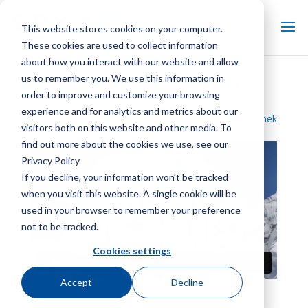
This website stores cookies on your computer.
These cookies are used to collect information
about how you interact with our website and allow
us to remember you. We use this information in
Marley NC Everest Vorschau
order to improve and customize your browsing
experience and for analytics and metrics about our
Zurück zur Videobibliothek
visitors both on this website and other media. To
find out more about the cookies we use, see our
Privacy Policy
If you decline, your information won’t be tracked
when you visit this website. A single cookie will be
used in your browser to remember your preference
not to be tracked.
Cookies settings
Accept
Decline