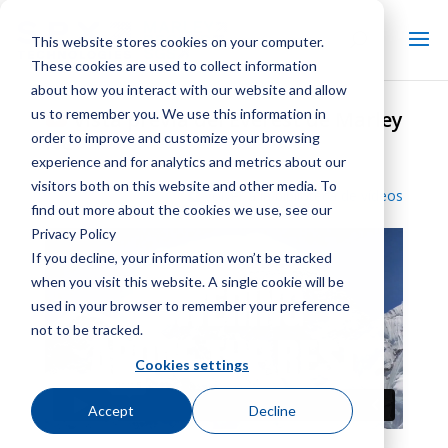
This website stores cookies on your computer.
These cookies are used to collect information
about how you interact with our website and allow
us to remember you. We use this information in
Vista previa del Everest de Marley
order to improve and customize your browsing
NC
experience and for analytics and metrics about our
visitors both on this website and other media. To
Volver a la biblioteca de vídeos
find out more about the cookies we use, see our
Privacy Policy
If you decline, your information won’t be tracked
when you visit this website. A single cookie will be
used in your browser to remember your preference
not to be tracked.
Cookies settings
Accept
Decline