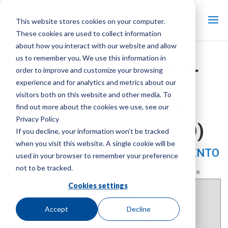
This website stores cookies on your computer.
These cookies are used to collect information
about how you interact with our website and allow
us to remember you. We use this information in
PANEL DE CONTROL
order to improve and customize your browsing
MARLEY ABH
experience and for analytics and metrics about our
visitors both on this website and other media. To
(CALENTADOR DE
find out more about the cookies we use, see our
Privacy Policy
LAVABO AVANZADO)
If you decline, your information won’t be tracked
when you visit this website. A single cookie will be
PIEZAS DE LA TORRE DE ENFRIAMIENTO
used in your browser to remember your preference
not to be tracked.
Marca:
Marley
| Tipo de producto:
Controles de la torre de
enfriamiento
Cookies settings
Accept
Decline